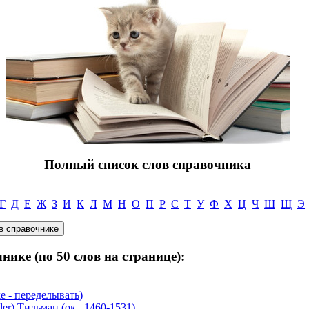
Полный список слов справочника
Г
Д
Е
Ж
З
И
К
Л
М
Н
О
П
Р
С
Т
У
Ф
Х
Ц
Ч
Ш
Щ
Э
нике (по 50 слов на странице):
e - переделывать)
 Тильман (ок . 1460-1531)