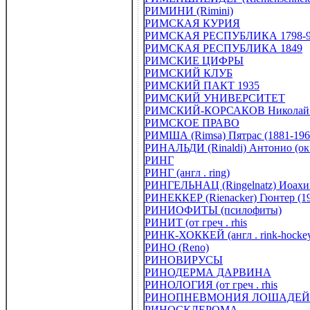
РИМИНИ (Rimini)
РИМСКАЯ КУРИЯ
РИМСКАЯ РЕСПУБЛИКА 1798-
РИМСКАЯ РЕСПУБЛИКА 1849
РИМСКИЕ ЦИФРЫ
РИМСКИЙ КЛУБ
РИМСКИЙ ПАКТ 1935
РИМСКИЙ УНИВЕРСИТЕТ
РИМСКИЙ-КОРСАКОВ Николай Ан
РИМСКОЕ ПРАВО
РИМША (Rimsa) Пятрас (1881-196
РИНАЛЬДИ (Rinaldi) Антонио (ок 
РИНГ
РИНГ (англ . ring)
РИНГЕЛЬНАЦ (Ringelnatz) Иоахим 
РИНЕККЕР (Rienаcker) Гюнтер (19
РИНИОФИТЫ (псилофиты)
РИНИТ (от греч . rhis
РИНК-ХОККЕЙ (англ . rink-hocke
РИНО (Reno)
РИНОВИРУСЫ
РИНОДЕРМА ДАРВИНА
РИНОЛОГИЯ (от греч . rhis
РИНОПНЕВМОНИЯ ЛОШАДЕЙ
РИНОСКЛЕРОМА