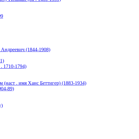
99
дреевич (1844-1908)
1)
. 1710-1794)
(наст . имя Ханс Беттигер) (1883-1934)
04-89)
y)