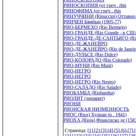
РИНОСКОПИЯ (от греч . rhis
РИНОФИМА (от греч . rhis
РИНУЧЧИНИ (Rinuccini) Оттавио 
РИНЧЕН Бямбын (1905-77)
РИО-БЕРМЕХО (Rio Bermejo)
РИО-ГРАНДЕ (Rio Grande - в СШ
РИО-ГРАНДЕ-ДЕ-САНТЬЯГО (Rio G
РИО-ДЕ-ЖАНЕЙРО
РИО-ДЕ-ЖАНЕЙРО (Rio de Janeir
РИО-ДУЛЬСЕ (Rio Dulce)
РИО-КОЛОРАДО (Rio Colorado)
РИО-МУНИ (Rio Muni)
РИО-НЕГРО
РИО-НЕГРО
РИО-НЕГРО (Rio Negro)
РИО-САЛАДО (Rio Salado)
РИОБАМБА (Riobamba)
РИОЛИТ (липарит)
РИОНИ
РИОНСКАЯ НИЗМЕННОСТЬ
РИОС (Rios) Хулиан (р . 1941)
РИОХА (Rioja) Франсиско де (158
Страница:
[1]
,
[2]
,
[3]
,
[4]
,
[5]
,
[6]
,
[7]
,
[
[31]
,
[32]
,
[33]
,
[34]
,
[35]
,
[36]
,
[37]
,
[38