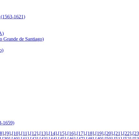
(1563-1621)
А)
rande de Santiago)
o)
3-1659)
8]
,
[9]
,
[10]
,
[11]
,
[12]
,
[13]
,
[14]
,
[15]
,
[16]
,
[17]
,
[18]
,
[19]
,
[20]
,
[21]
,
[22]
,
[23
]
,
[39]
,
[40]
,
[41]
,
[42]
,
[43]
,
[44]
,
[45]
,
[46]
,
[47]
,
[48]
,
[49]
,
[50]
,
[51]
,
[52]
,
[53