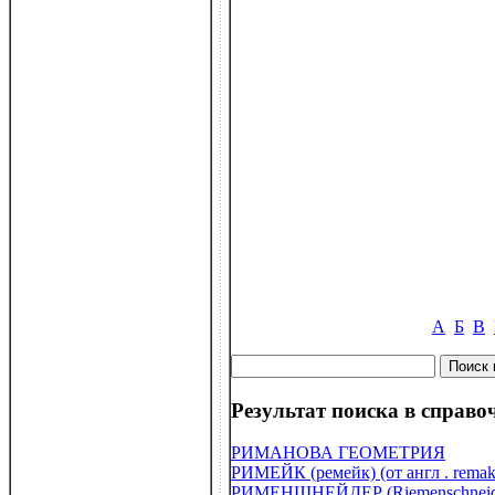
А
Б
В
Результат поиска в справоч
РИМАНОВА ГЕОМЕТРИЯ
РИМЕЙК (ремейк) (от англ . remak
РИМЕНШНЕЙДЕР (Riemenschneider)