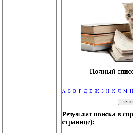
Полный списо
А
Б
В
Г
Д
Е
Ж
З
И
К
Л
М
Результат поиска в спр
странице):