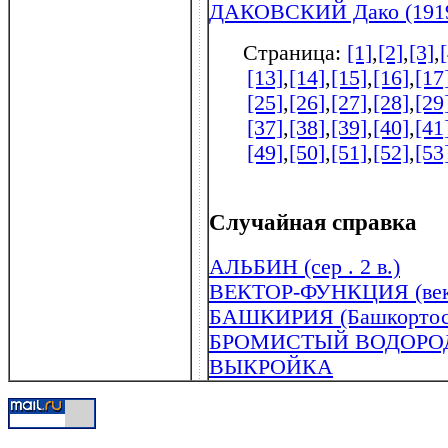
ДАКОВСКИЙ Дако (1919
Страница:
[1]
,
[2]
,
[3]
,
[13]
,
[14]
,
[15]
,
[16]
,
[17
[25]
,
[26]
,
[27]
,
[28]
,
[29
[37]
,
[38]
,
[39]
,
[40]
,
[41
[49]
,
[50]
,
[51]
,
[52]
,
[53
Случайная справка
АЛЬБИН (сер . 2 в.)
ВЕКТОР-ФУНКЦИЯ (вект
БАШКИРИЯ (Башкортос
БРОМИСТЫЙ ВОДОРО
ВЫКРОЙКА