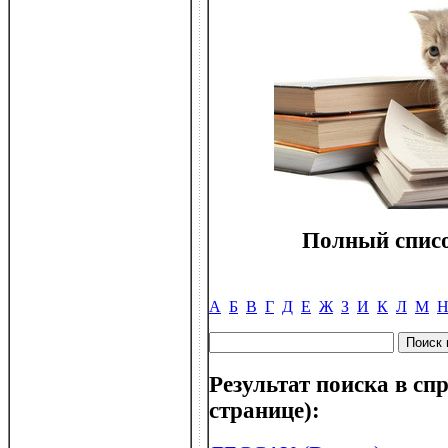
Полный списо
А
Б
В
Г
Д
Е
Ж
З
И
К
Л
М
Результат поиска в спр
странице):