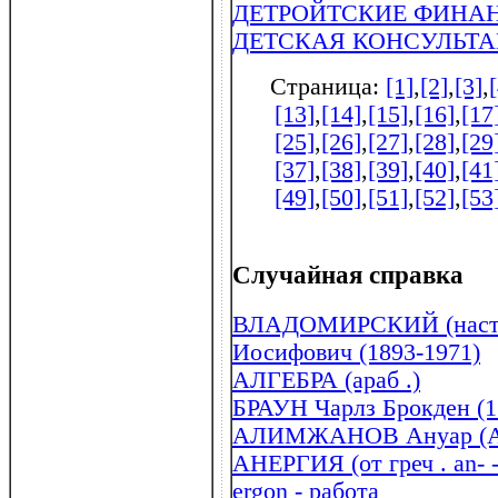
ДЕТРОЙТСКИЕ ФИНАН
ДЕТСКАЯ КОНСУЛЬТ
Страница:
[1]
,
[2]
,
[3]
,
[13]
,
[14]
,
[15]
,
[16]
,
[17
[25]
,
[26]
,
[27]
,
[28]
,
[29
[37]
,
[38]
,
[39]
,
[40]
,
[41
[49]
,
[50]
,
[51]
,
[52]
,
[53
Случайная справка
ВЛАДОМИРСКИЙ (наст .
Иосифович (1893-1971)
АЛГЕБРА (араб .)
БРАУН Чарлз Брокден (1
АЛИМЖАНОВ Ануар (Ану
АНЕРГИЯ (от греч . an- 
ergon - работа