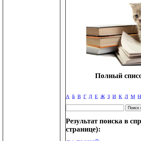
Полный списо
А
Б
В
Г
Д
Е
Ж
З
И
К
Л
М
Результат поиска в спр
странице):