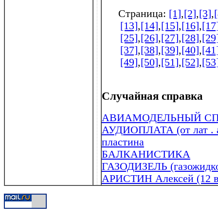
Страница:
[1]
,
[2]
,
[3]
,
[13]
,
[14]
,
[15]
,
[16]
,
[17
[25]
,
[26]
,
[27]
,
[28]
,
[29
[37]
,
[38]
,
[39]
,
[40]
,
[41
[49]
,
[50]
,
[51]
,
[52]
,
[53
Случайная справка
АВИАМОДЕЛЬНЫЙ СП
АУДИОПЛАТА (от лат . au
пластина
БАЛКАНИСТИКА
ГАЗОДИЗЕЛЬ (газожидко
АРИСТИН Алексей (12 в 