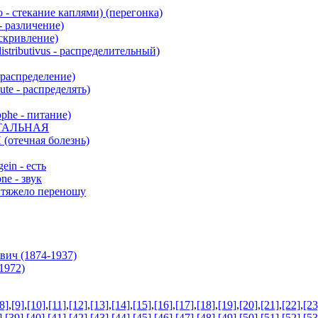
 - стекание каплями) (перегонка)
- различение)
искривление)
ributivus - распределительный)
(распределение)
te - распределять)
phe - питание)
ТАЛЬНАЯ
ечная болезнь)
ein - есть
ne - звук
 тяжело переношу
ич (1874-1937)
1972)
8]
,
[9]
,
[10]
,
[11]
,
[12]
,
[13]
,
[14]
,
[15]
,
[16]
,
[17]
,
[18]
,
[19]
,
[20]
,
[21]
,
[22]
,
[23
]
,
[39]
,
[40]
,
[41]
,
[42]
,
[43]
,
[44]
,
[45]
,
[46]
,
[47]
,
[48]
,
[49]
,
[50]
,
[51]
,
[52]
,
[53