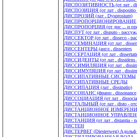
ДИСПОЗИТИВНОСТЬ (от лат . dis
ДИСПОЗИЦИЯ (от лат . dispositio 
ДИСПРОЗИЙ (лат . Dysprosium)
ДИСПРОПОРЦИОНИРОВАНИЕ
ДИСПРОПОРЦИЯ (от дис ... и пр
ДИСПУТ (от лат . disputo - рассу
ДИССЕКТОР (от лат . disseco - ра
ДИССЕМИНАЦИЯ (от лат . dissemin
ДИССЕНТЕРЫ (англ . dissenters
ДИССЕРТАЦИЯ (от лат . dissertati
ДИССИДЕНТЫ (от лат . dissidens 
ДИССИМИЛЯЦИЯ (от лат . dissimil
ДИССИМУЛЯЦИЯ (от лат . dissimul
ДИССИПАТИВНЫЕ СИСТЕМЫ
ДИССИПАТИВНЫЕ СРЕДЫ
ДИССИПАЦИЯ (лат . dissipatio)
ДИССОНАНС (франц . dissonance
ДИССОЦИАЦИЯ (от лат . dissociat
ДИСТАЛЬНЫЙ (от лат . disto - от
ДИСТАНЦИОННОЕ ИЗМЕРЕН
ДИСТАНЦИОННОЕ УПРАВЛЕН
ДИСТАНЦИЯ (от лат . distantia - р
ДИСТЕН
ДИСТЕРВЕГ (Diesterweg) Адольф 
ДИСТИЛЛИРОВАННАЯ ВОДА