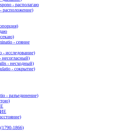
pono - располагаю
- расположение)
опорция)
ждаю
ссекаю)
atio - сеяние
o - исследование)
- несогласный)
is - несходный)
atio - сокрытие)
io - разъединение)
стою)
ИЕ
ИЕ
асстояние)
(1790-1866)