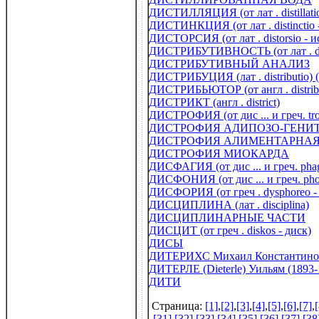
ДИСТИЛЛЯЦИЯ (от лат . distillatio
ДИСТИНКЦИЯ (от лат . distinctio 
ДИСТОРСИЯ (от лат . distorsio - 
ДИСТРИБУТИВНОСТЬ (от лат . dist
ДИСТРИБУТИВНЫЙ АНАЛИЗ
ДИСТРИБУЦИЯ (лат . distributio) 
ДИСТРИБЬЮТОР (от англ . distribu
ДИСТРИКТ (англ . district)
ДИСТРОФИЯ (от дис ... и греч. tro
ДИСТРОФИЯ АДИПОЗО-ГЕНИ
ДИСТРОФИЯ АЛИМЕНТАРНАЯ (от
ДИСТРОФИЯ МИОКАРДА
ДИСФАГИЯ (от дис ... и греч. phag
ДИСФОНИЯ (от дис ... и греч. pho
ДИСФОРИЯ (от греч . dysphoreo -
ДИСЦИПЛИНА (лат . disciplina)
ДИСЦИПЛИНАРНЫЕ ЧАСТИ
ДИСЦИТ (от греч . diskos - диск)
ДИСЫ
ДИТЕРИХС Михаил Константинов
ДИТЕРЛЕ (Dieterle) Уильям (1893-
ДИТИ
Страница:
[1]
,
[2]
,
[3]
,
[4]
,
[5]
,
[6]
,
[7]
,
[
[31]
,
[32]
,
[33]
,
[34]
,
[35]
,
[36]
,
[37]
,
[38