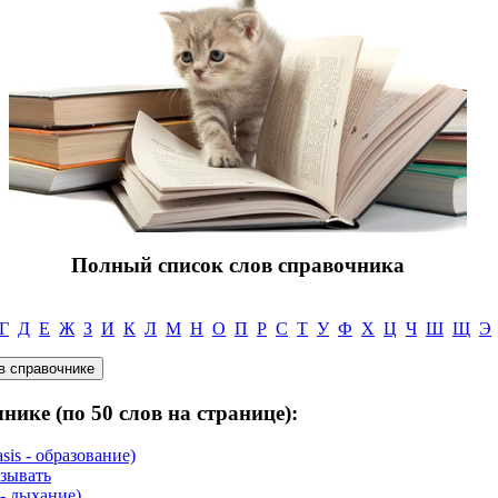
Полный список слов справочника
Г
Д
Е
Ж
З
И
К
Л
М
Н
О
П
Р
С
Т
У
Ф
Х
Ц
Ч
Ш
Щ
Э
нике (по 50 слов на странице):
sis - образование)
азывать
 - дыхание)