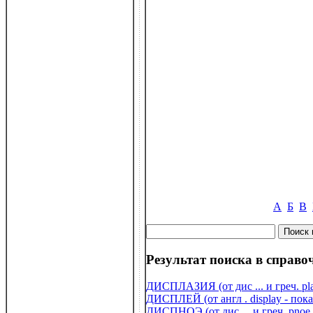
А
Б
В
Результат поиска в справоч
ДИСПЛАЗИЯ (от дис ... и греч. pla
ДИСПЛЕЙ (от англ . display - пок
ДИСПНОЭ (от дис ... и греч. pnoe