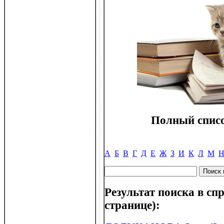
Полный списо
А
Б
В
Г
Д
Е
Ж
З
И
К
Л
М
Результат поиска в спр
странице):