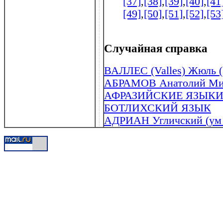
[37]
,
[38]
,
[39]
,
[40]
,
[41
[49]
,
[50]
,
[51]
,
[52]
,
[53
Случайная справка
ВАЛЛЕС (Valles) Жюль (
АБРАМОВ Анатолий Миха
АФРАЗИЙСКИЕ ЯЗЫКИ (
БОТЛИХСКИЙ ЯЗЫК
АДРИАН Угличский (ум .