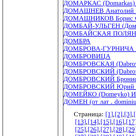
ДОМАРКАС (Domarkas) Ю
ДОМАШНЕВ Анатолий Ив
ДОМАШНИКОВ Борис Фед
ДОМБАЙ-УЛЬГЕН (Домб
ДОМБАЙСКАЯ ПОЛЯ
ДОМБРА
ДОМБРОВА-ГУРНИЧА (D
ДОМБРОВИЦА
ДОМБРОВСКАЯ (Dabrows
ДОМБРОВСКИЙ (Dabrowsk
ДОМБРОВСКИЙ Бронисла
ДОМБРОВСКИЙ Юрий Ос
ДОМЕЙКО (Domeyko) Иг
ДОМЕН (от лат . dominiu
Страница:
[1]
,
[2]
,
[3]
,
[13]
,
[14]
,
[15]
,
[16]
,
[17
[25]
,
[26]
,
[27]
,
[28]
,
[29