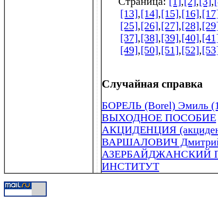
Страница:
[1]
,
[2]
,
[3]
,
[13]
,
[14]
,
[15]
,
[16]
,
[17
[25]
,
[26]
,
[27]
,
[28]
,
[29
[37]
,
[38]
,
[39]
,
[40]
,
[41
[49]
,
[50]
,
[51]
,
[52]
,
[53
Случайная справка
БОРЕЛЬ (Borel) Эмиль (
ВЫХОДНОЕ ПОСОБИЕ
АКЦИДЕНЦИЯ (акциден
ВАРШАЛОВИЧ Дмитрий А
АЗЕРБАЙДЖАНСКИЙ 
ИНСТИТУТ