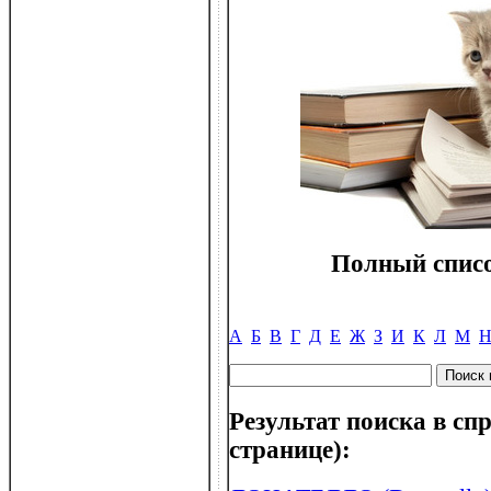
Полный списо
А
Б
В
Г
Д
Е
Ж
З
И
К
Л
М
Результат поиска в спр
странице):