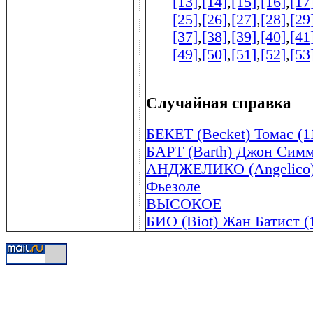
[13]
,
[14]
,
[15]
,
[16]
,
[17
[25]
,
[26]
,
[27]
,
[28]
,
[29
[37]
,
[38]
,
[39]
,
[40]
,
[41
[49]
,
[50]
,
[51]
,
[52]
,
[53
Случайная справка
БЕКЕТ (Becket) Томас (1
БАРТ (Barth) Джон Симмо
АНДЖЕЛИКО (Angelico) 
Фьезоле
ВЫСОКОЕ
БИО (Biot) Жан Батист (