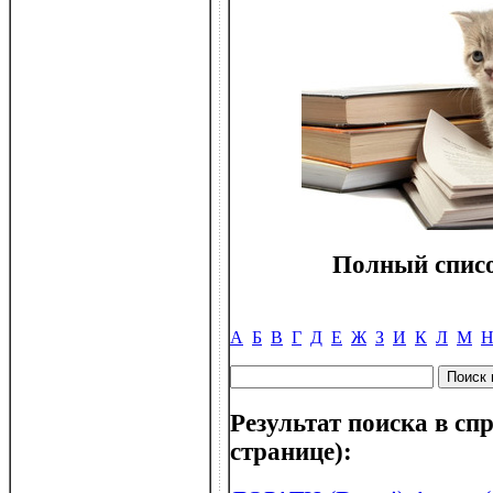
Полный списо
А
Б
В
Г
Д
Е
Ж
З
И
К
Л
М
Результат поиска в спр
странице):