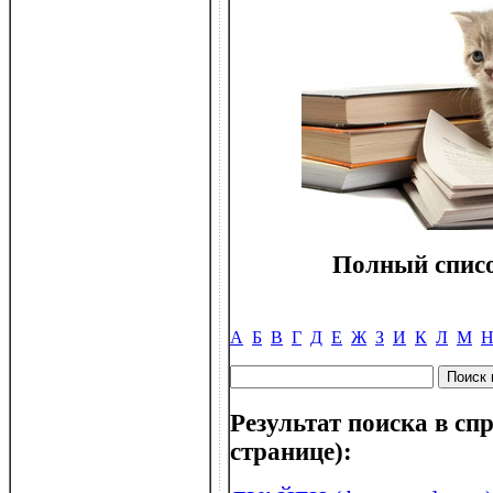
Полный списо
А
Б
В
Г
Д
Е
Ж
З
И
К
Л
М
Результат поиска в спр
странице):