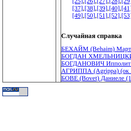
[25]
,
[26]
,
[27]
,
[28]
,
[29
[37]
,
[38]
,
[39]
,
[40]
,
[41
[49]
,
[50]
,
[51]
,
[52]
,
[53
Случайная справка
БЕХАЙМ (Behaim) Марти
БОГДАН ХМЕЛЬНИЦК
БОГДАНОВИЧ Ипполит Ф
АГРИППА (Agrippa) (ок . 
БОВЕ (Bovet) Даниеле (1