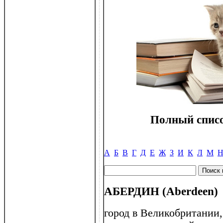
Полный списо
А
Б
В
Г
Д
Е
Ж
З
И
К
Л
М
АБЕРДИН (Aberdeen)
город в Великобритании