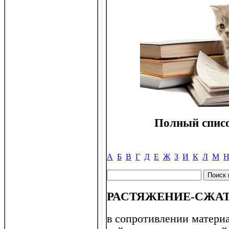
Полный списо
А
Б
В
Г
Д
Е
Ж
З
И
К
Л
М
РАСТЯЖЕНИЕ-СЖА
в сопротивлении матери