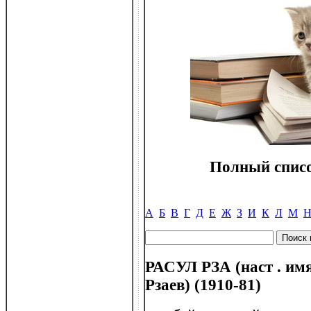
Полный списо
А
Б
В
Г
Д
Е
Ж
З
И
К
Л
М
РАСУЛ РЗА (наст . им
Рзаев) (1910-81)