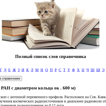
Полный список слов справочника
Г
Д
Е
Ж
З
И
К
Л
М
Н
О
П
Р
С
Т
У
Ф
Х
Ц
Ч
Ш
Щ
Э
РАН с диаметром кольца ок . 600 м)
коп с антенной переменного профиля. Расположен на Сев. Кавк
зучения космических радиоисточников в диапазоне радиоволн от 
точников радиоизлучения до 0,1? дуги.