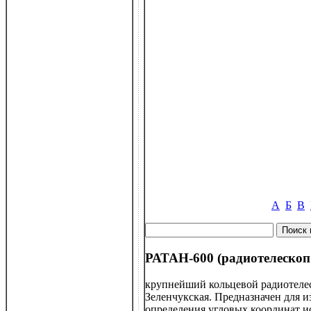
А
Б
В
РАТАН-600 (радиотелескоп 
крупнейший кольцевой радиотелес
Зеленчукская. Предназначен для и
определения угловых координат ис