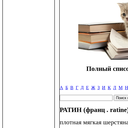
Полный списо
А
Б
В
Г
Д
Е
Ж
З
И
К
Л
М
РАТИН (франц . ratine
плотная мягкая шерстяна