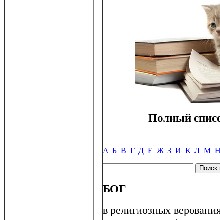
Полный списо
А
Б
В
Г
Д
Е
Ж
З
И
К
Л
М
БОГ
в религиозных веровани