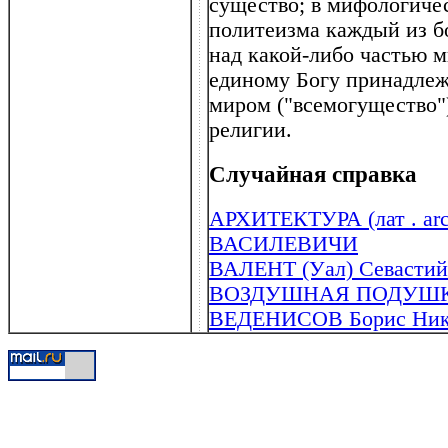
существо; в мифологиче
политеизма каждый из б
над какой-либо частью м
единому Богу принадлеж
миром ("всемогущество")
религии.
Случайная справка
АРХИТЕКТУРА (лат . arch
ВАСИЛЕВИЧИ
ВАЛЕНТ (Уал) Севастийск
ВОЗДУШНАЯ ПОДУШ
ВЕДЕНИСОВ Борис Никол