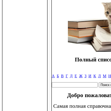
Полный списо
А
Б
В
Г
Д
Е
Ж
З
И
К
Л
М
Добро пожалова
Самая полная справочна