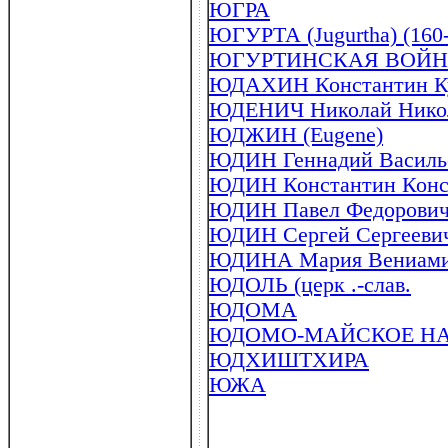
ЮГРА
ЮГУРТА (Jugurtha) (160-1
ЮГУРТИНСКАЯ ВОЙНА 11
ЮДАХИН Константин Куз
ЮДЕНИЧ Николай Никола
ЮДЖИН (Eugene)
ЮДИН Геннадий Василье
ЮДИН Константин Конст
ЮДИН Павел Федорович 
ЮДИН Сергей Сергеевич
ЮДИНА Мария Вениамин
ЮДОЛЬ (церк .-слав.
ЮДОМА
ЮДОМО-МАЙСКОЕ НА
ЮДХИШТХИРА
ЮЖА