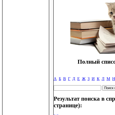
Полный списо
А
Б
В
Г
Д
Е
Ж
З
И
К
Л
М
Результат поиска в спр
странице):