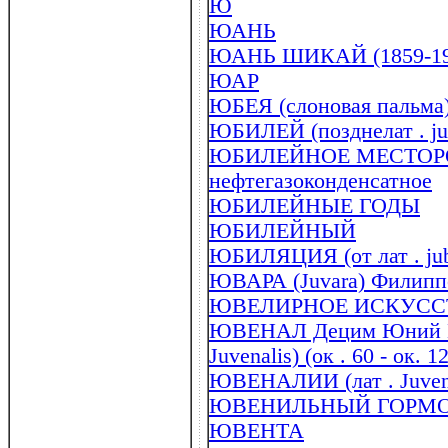
Ю
ЮАНЬ
ЮАНЬ ШИКАЙ (1859-19
ЮАР
ЮБЕЯ (слоновая пальма
ЮБИЛЕЙ (позднелат . jub
ЮБИЛЕЙНОЕ МЕСТО
нефтегазоконденсатное
ЮБИЛЕЙНЫЕ ГОДЫ
ЮБИЛЕЙНЫЙ
ЮБИЛЯЦИЯ (от лат . jubi
ЮВАРА (Juvara) Филиппо
ЮВЕЛИРНОЕ ИСКУСС
ЮВЕНАЛ Децим Юний Юв
Juvenalis) (ок . 60 - ок. 1
ЮВЕНАЛИИ (лат . Juvena
ЮВЕНИЛЬНЫЙ ГОРМОН
ЮВЕНТА