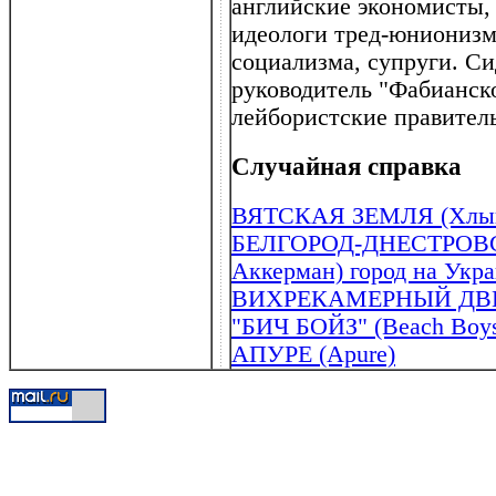
английские экономисты,
идеологи тред-юнионизма
социализма, супруги. Си
руководитель "Фабианско
лейбористские правительс
Случайная справка
ВЯТСКАЯ ЗЕМЛЯ (Хлын
БЕЛГОРОД-ДНЕСТРОВСКИ
Аккерман) город на Укр
ВИХРЕКАМЕРНЫЙ ДВ
"БИЧ БОЙЗ" (Beach Boy
АПУРЕ (Apure)