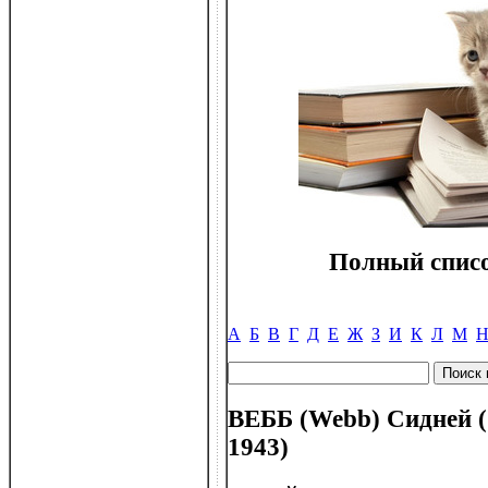
Полный списо
А
Б
В
Г
Д
Е
Ж
З
И
К
Л
М
ВЕББ (Webb) Сидней (1
1943)