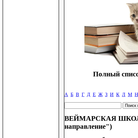
Полный списо
А
Б
В
Г
Д
Е
Ж
З
И
К
Л
М
ВЕЙМАРСКАЯ ШКОЛА
направление")