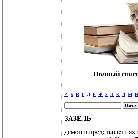
Полный списо
А
Б
В
Г
Д
Е
Ж
З
И
К
Л
М
ЗАЗЕЛЬ
демон в представлениях 