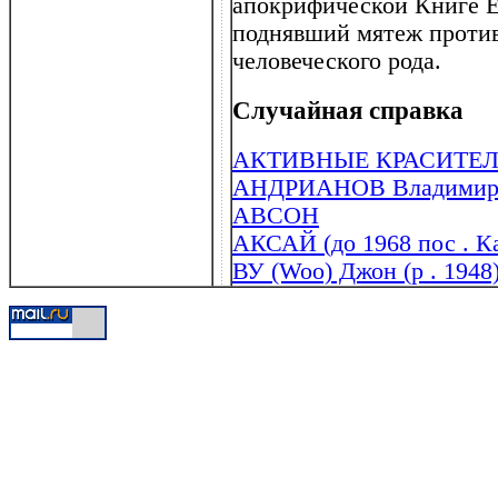
апокрифической Книге Ен
поднявший мятеж против
человеческого рода.
Случайная справка
АКТИВНЫЕ КРАСИТЕ
АНДРИАНОВ Владимир П
АВСОН
АКСАЙ (до 1968 пос . Ка
ВУ (Woo) Джон (р . 1948