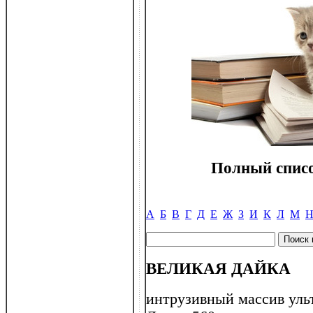
Полный списо
А
Б
В
Г
Д
Е
Ж
З
И
К
Л
М
ВЕЛИКАЯ ДАЙКА
интрузивный массив уль