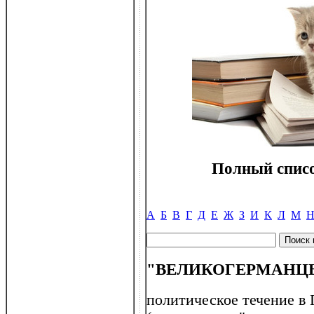
Полный списо
А
Б
В
Г
Д
Е
Ж
З
И
К
Л
М
"ВЕЛИКОГЕРМАНЦ
политическое течение в 