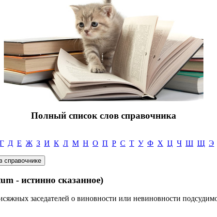
Полный список слов справочника
Г
Д
Е
Ж
З
И
К
Л
М
Н
О
П
Р
С
Т
У
Ф
Х
Ц
Ч
Ш
Щ
Э
tum - истинно сказанное)
исяжных заседателей о виновности или невиновности подсудимо