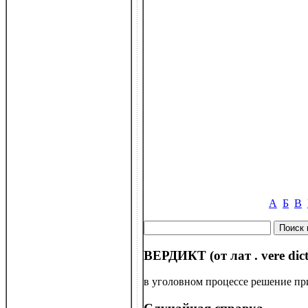
А
Б
В
ВЕРДИКТ (от лат . vere dic
в уголовном процессе решение пр