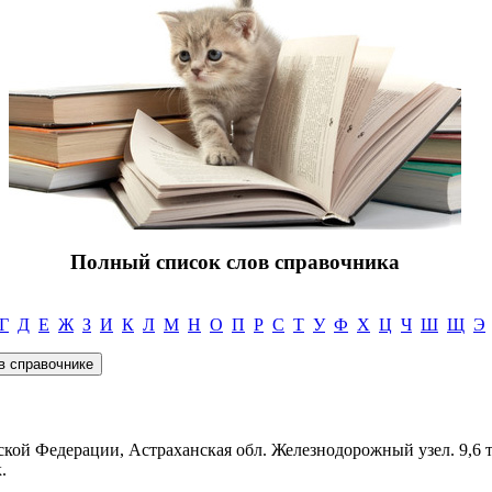
Полный список слов справочника
Г
Д
Е
Ж
З
И
К
Л
М
Н
О
П
Р
С
Т
У
Ф
Х
Ц
Ч
Ш
Щ
Э
ской Федерации, Астраханская обл. Железнодорожный узел. 9,6 т
.