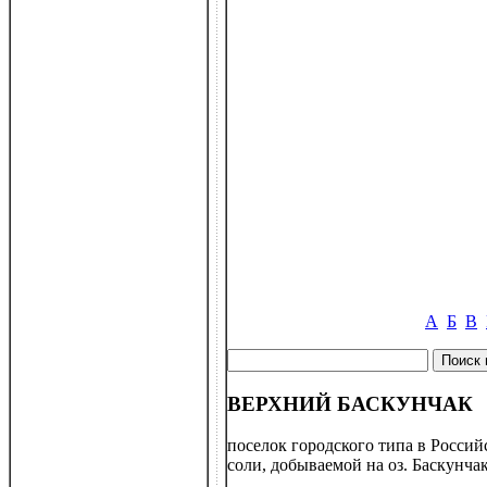
А
Б
В
ВЕРХНИЙ БАСКУНЧАК
поселок городского типа в Россий
соли, добываемой на оз. Баскунчак