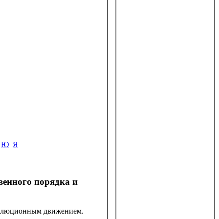
Ю
Я
нного порядка и
еволюционным движением.