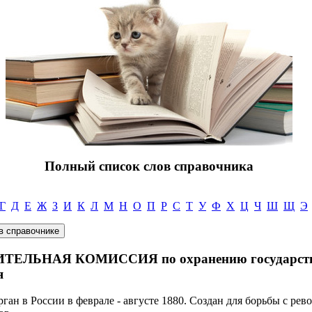
Полный список слов справочника
Г
Д
Е
Ж
З
И
К
Л
М
Н
О
П
Р
С
Т
У
Ф
Х
Ц
Ч
Ш
Щ
Э
ЛЬНАЯ КОМИССИЯ по охранению государстве
я
ган в России в феврале - августе 1880. Создан для борьбы с р