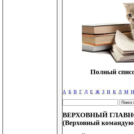
Полный списо
А
Б
В
Г
Д
Е
Ж
З
И
К
Л
М
ВЕРХОВНЫЙ ГЛА
(Верховный команду