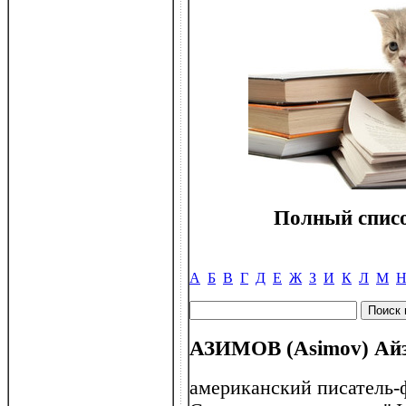
Полный списо
А
Б
В
Г
Д
Е
Ж
З
И
К
Л
М
АЗИМОВ (Asimov) Айзе
американский писатель-ф