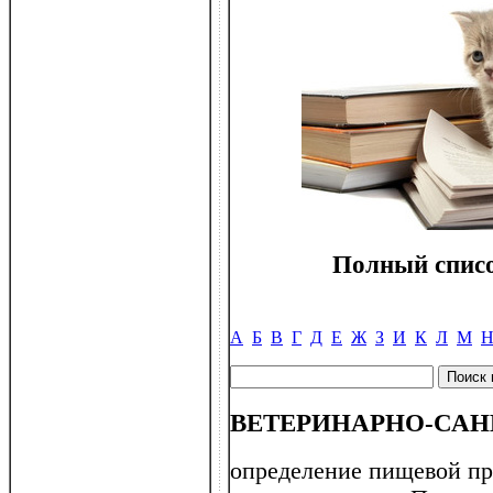
Полный списо
А
Б
В
Г
Д
Е
Ж
З
И
К
Л
М
ВЕТЕРИНАРНО-САН
определение пищевой пр