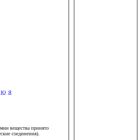
Ю
Я
химии вещества принято
ские соединения).