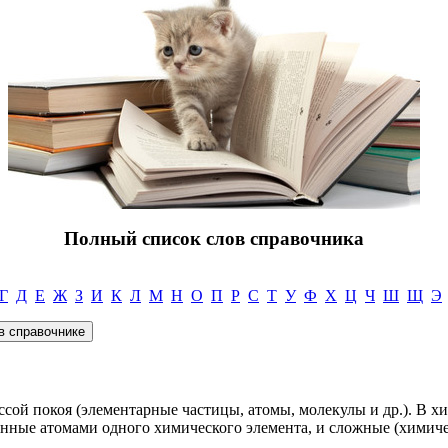
Полный список слов справочника
Г
Д
Е
Ж
З
И
К
Л
М
Н
О
П
Р
С
Т
У
Ф
Х
Ц
Ч
Ш
Щ
Э
ссой покоя (элементарные частицы, атомы, молекулы и др.). В 
анные атомами одного химического элемента, и сложные (химиче