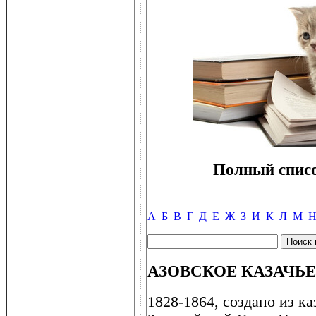
Полный списо
А
Б
В
Г
Д
Е
Ж
З
И
К
Л
М
АЗОВСКОЕ КАЗАЧЬ
1828-1864, создано из ка