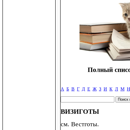
Полный списо
А
Б
В
Г
Д
Е
Ж
З
И
К
Л
М
ВИЗИГОТЫ
см. Вестготы.