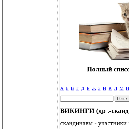
Полный списо
А
Б
В
Г
Д
Е
Ж
З
И
К
Л
М
ВИКИНГИ (др .-сканд
скандинавы - участники