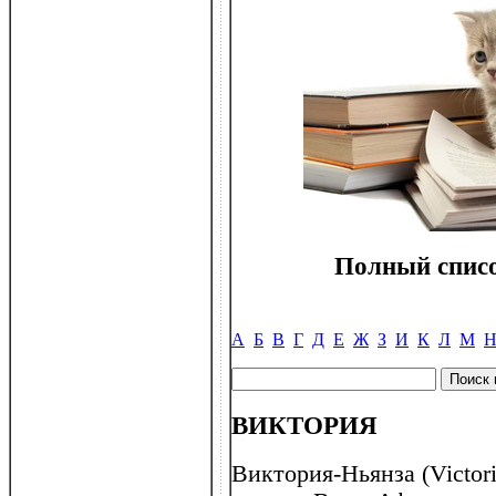
Полный списо
А
Б
В
Г
Д
Е
Ж
З
И
К
Л
М
ВИКТОРИЯ
Виктория-Ньянза (Victori