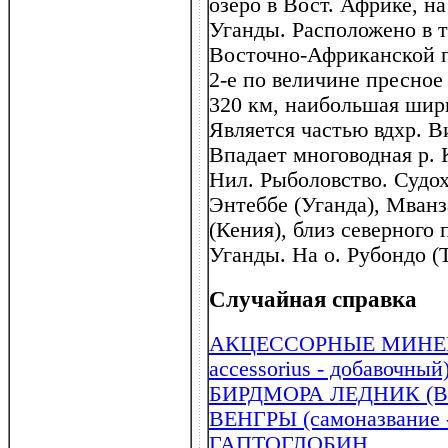
озеро в Вост. Африке, н
Уганды. Расположено в 
Восточно-Африканской п
2-е по величине пресное 
320 км, наибольшая шири
Является частью вдхр. В
Впадает многоводная р. 
Нил. Рыболовство. Судох
Энтеббе (Уганда), Мванз
(Кения), близ северного
Уганды. На о. Рубондо (
Случайная справка
АКЦЕССОРНЫЕ МИНЕРАЛЫ
accessorius - добавочный
БИРДМОРА ЛЕДНИК (Bea
ВЕНГРЫ (самоназвание -
ГАПТОГЛОБИН