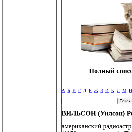
Полный списо
А
Б
В
Г
Д
Е
Ж
З
И
К
Л
М
ВИЛЬСОН (Уилсон) Роб
американский радиоастр