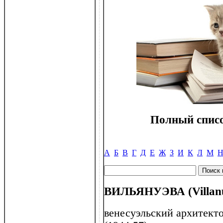
Полный списо
А
Б
В
Г
Д
Е
Ж
З
И
К
Л
М
ВИЛЬЯНУЭВА (Villanue
венесуэльский архитекто