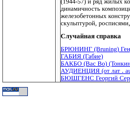
(1944-57) и ряд жилых к
динамичность композици
железобетонных констр
скульптурой, росписями,
Случайная справка
БРЮНИНГ (Bruning) Генр
ГАБИЯ (Габие)
БАКБО (Вас Во) (Тонкин
АУДИЕНЦИЯ (от лат . aud
БЮШГЕНС Георгий Серге