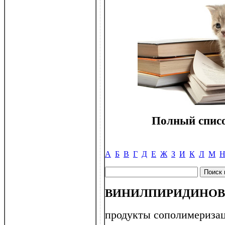
Полный списо
А
Б
В
Г
Д
Е
Ж
З
И
К
Л
М
ВИНИЛПИРИДИНОВ
продукты сополимеризац