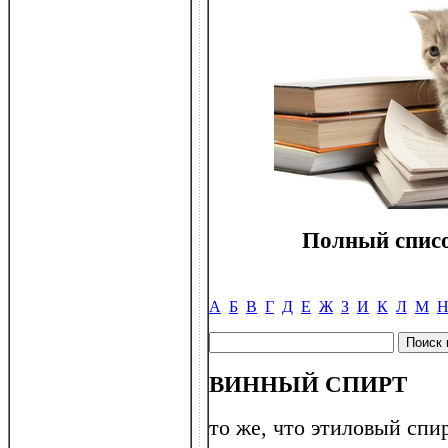
Полный списо
А
Б
В
Г
Д
Е
Ж
З
И
К
Л
М
ВИННЫЙ СПИРТ
то же, что этиловый спир