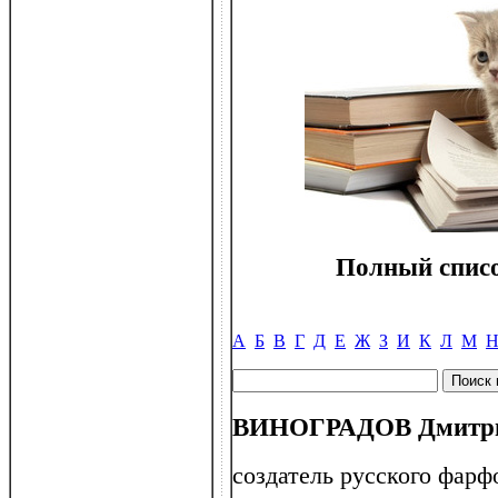
Полный списо
А
Б
В
Г
Д
Е
Ж
З
И
К
Л
М
ВИНОГРАДОВ Дмитрий
создатель русского фарф