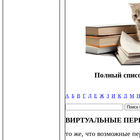
Полный списо
А
Б
В
Г
Д
Е
Ж
З
И
К
Л
М
ВИРТУАЛЬНЫЕ ПЕ
то же, что возможные п