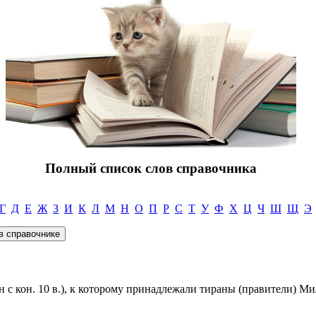
Полный список слов справочника
Г
Д
Е
Ж
З
И
К
Л
М
Н
О
П
Р
С
Т
У
Ф
Х
Ц
Ч
Ш
Щ
Э
 с кон. 10 в.), к которому принадлежали тираны (правители) Мил