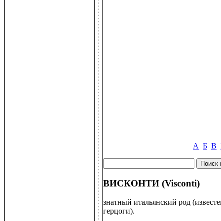
А
Б
В
ВИСКОНТИ (Visconti)
знатный итальянский род (известен
герцоги).