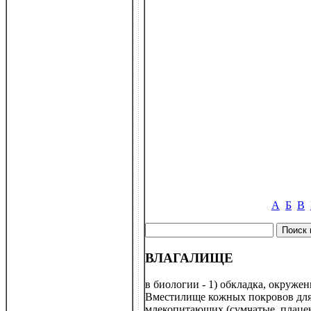
А
Б
В
ВЛАГАЛИЩЕ
в биологии - 1) обкладка, окруже
Вместилище кожных покровов для 
млекопитающих (сумчатые, плацен