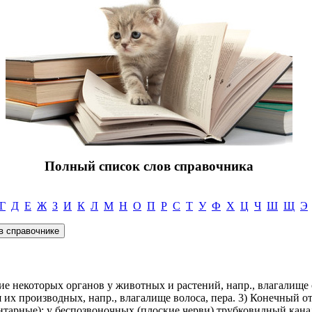
Полный список слов справочника
Г
Д
Е
Ж
З
И
К
Л
М
Н
О
П
Р
С
Т
У
Ф
Х
Ц
Ч
Ш
Щ
Э
ние некоторых органов у животных и растений, напр., влагалище 
их производных, напр., влагалище волоса, пера. 3) Конечный о
тарные); у беспозвоночных (плоские черви) трубковидный кана