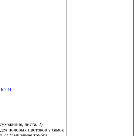
Ю
Я
сухожилия, листа. 2)
тдел половых протоков у самок
л. 4) Мышечная трубка,