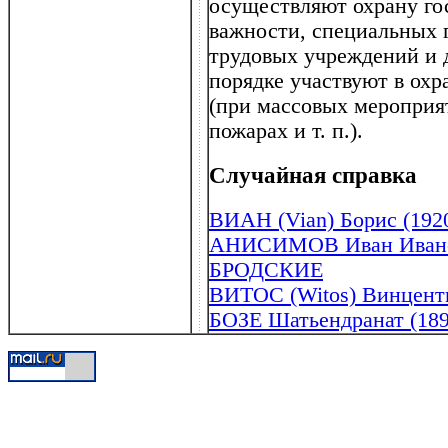
осуществляют охрану го
важности, специальных г
трудовых учреждений и 
порядке участвуют в охр
(при массовых мероприя
пожарах и т. п.).
Случайная справка
ВИАН (Vian) Борис (192
АНИСИМОВ Иван Иванов
БРОДСКИЕ
ВИТОС (Witos) Винценты
БОЗЕ Шатьендранат (189