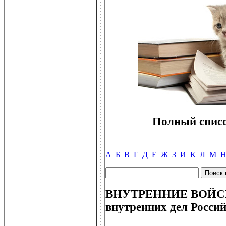
Полный списо
А
Б
В
Г
Д
Е
Ж
З
И
К
Л
М
ВНУТРЕННИЕ ВОЙСК
внутренних дел Росси