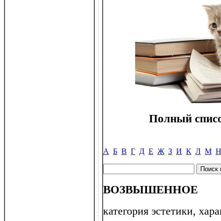
Полный списо
А
Б
В
Г
Д
Е
Ж
З
И
К
Л
М
ВОЗВЫШЕННОЕ
категория эстетики, ха