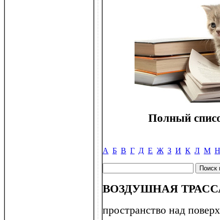
Полный списо
А
Б
В
Г
Д
Е
Ж
З
И
К
Л
М
ВОЗДУШНАЯ ТРАССА 
пространство над поверх