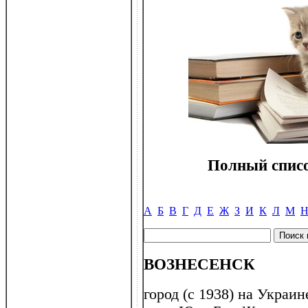
Полный списо
А
Б
В
Г
Д
Е
Ж
З
И
К
Л
М
ВОЗНЕСЕНСК
город (с 1938) на Украи