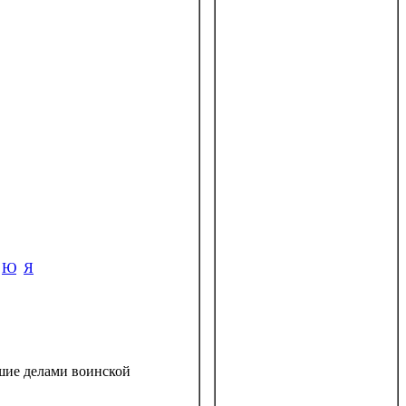
Ю
Я
вшие делами воинской