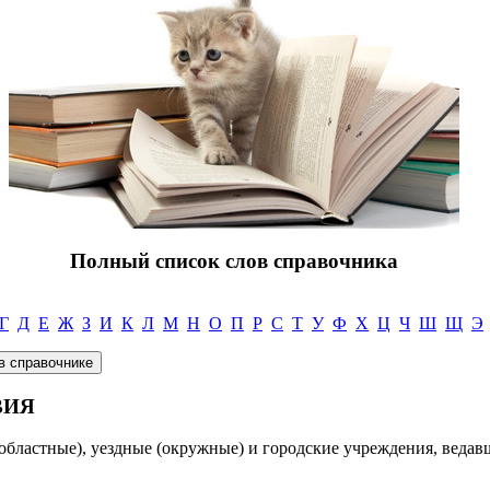
Полный список слов справочника
Г
Д
Е
Ж
З
И
К
Л
М
Н
О
П
Р
С
Т
У
Ф
Х
Ц
Ч
Ш
Щ
Э
ВИЯ
(областные), уездные (окружные) и городские учреждения, веда