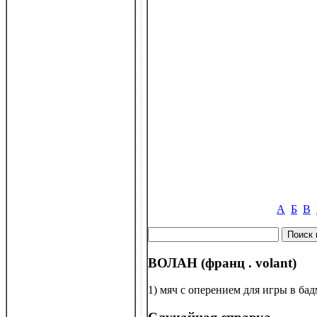
А
Б
В
ВОЛАН (франц . volant)
1) мяч с оперением для игры в бад