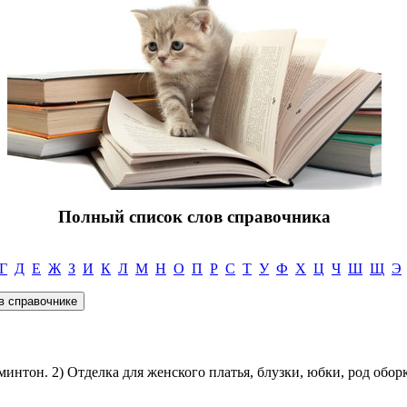
Полный список слов справочника
Г
Д
Е
Ж
З
И
К
Л
М
Н
О
П
Р
С
Т
У
Ф
Х
Ц
Ч
Ш
Щ
Э
минтон. 2) Отделка для женского платья, блузки, юбки, род обор