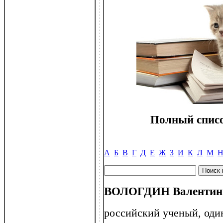
Полный списо
А
Б
В
Г
Д
Е
Ж
З
И
К
Л
М
ВОЛОГДИН Валентин П
российский ученый, оди