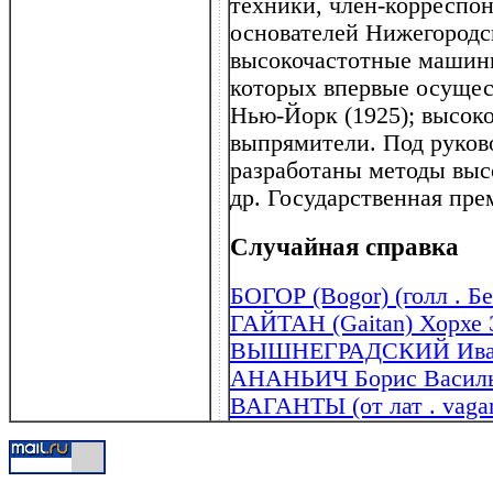
техники, член-корреспо
основателей Нижегородс
высокочастотные машин
которых впервые осущес
Нью-Йорк (1925); высок
выпрямители. Под руков
разработаны методы выс
др. Государственная пре
Случайная справка
БОГОР (Bogor) (голл . Б
ГАЙТАН (Gaitan) Хорхе 
ВЫШНЕГРАДСКИЙ Иван А
АНАНЬИЧ Борис Васильев
ВАГАНТЫ (от лат . vagan