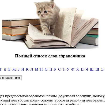
Полный список слов справочника
Г
Д
Е
Ж
З
И
К
Л
М
Н
О
П
Р
С
Т
У
Ф
Х
Ц
Ч
Ш
Щ
Э
 для предпосевной обработки почвы (брусковая волокуша, волокуш
окуша) или уборки копен соломы (тросовая рамочная или безрам
зка с волочащимися концами удлиненных оглобель.