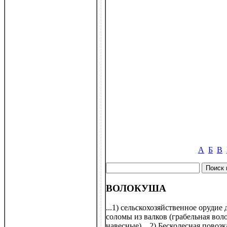
А
Б
В
ВОЛОКУША
...1) сельскохозяйственное орудие
соломы из валков (грабельная вол
навесные)....2) Бесколесная пово