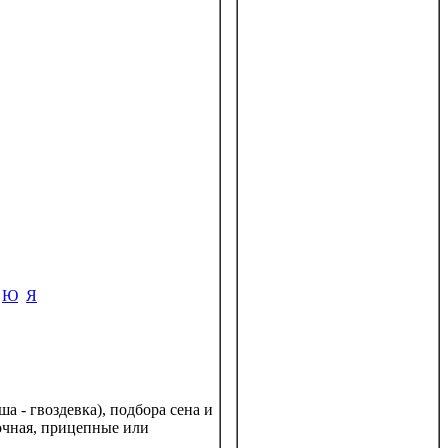
Ю
Я
а - гвоздевка), подбора сена и
очная, прицепные или