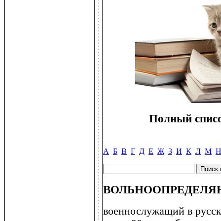
Полный списо
А
Б
В
Г
Д
Е
Ж
З
И
К
Л
М
ВОЛЬНООПРЕДЕЛ
военнослужащий в русск